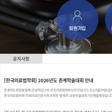
공지사항
[한국의료법학회] 2026년도 춘계학술대회 안내
존경하는회원분들께,안녕하십니까,한국의료법학회사무국입니다.오는5월29일(금)
한국의료법학회-미래의료인문사회과학회-법제처 공동학술대회가진행될예정입니
는경우아래링크를통해사전등록을부탁드립니다.(비대면참석자는등록불필요)사전
록: https://naver.me/FvTK5byR (사전등록기한:~05월21일까지)*사전등
들께는소정의참석답례다과세트를증정해드릴예정입니다. **비대면참석자중참석