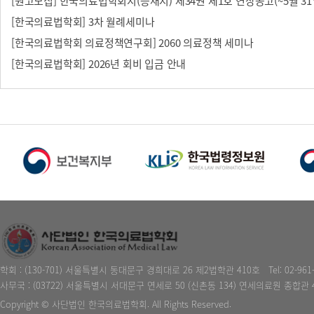
들께서는아래사무국주소로메일주시면참석여부확인후발급해드릴예정입니다. 참
[한국의료법학회] 3차 월례세미나
위해Zoom입장시"본명_소속기관명"으로 변경해주시길부탁드리며, 메일로요청주실
[한국의료법학회 의료정책연구회] 2060 의료정책 세미나
요시직위포함)도함께전달해주시면감사하겠습니다.회원여러분의적극적인참여를부
식과통찰을나누는뜻깊은시간이되시기를기대합니다.본행사와관련하여문의사항이
[한국의료법학회] 2026년 회비 입금 안내
연락부탁드립니다.한국의료법학회사무국:kaml920619@gmail.com/02-2228-
의료법학회사무국드림
학회 : (130-701) 서울특별시 동대문구 경희대로 26 제2법학관 410호
Tel: 02-961
사무국 : (03722) 서울특별시 서대문구 연세로 50 (신촌동 134) 연세의료원 종합관 
Copyright © 사단법인 한국의료법학회. All Rights Reserved.