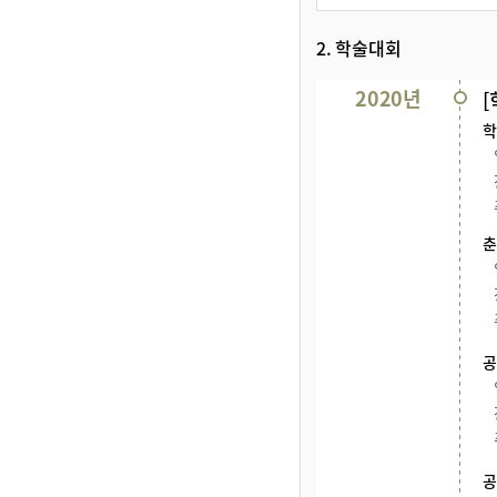
2. 학술대회
학회연혁및활동
2020년
학
춘
공
공