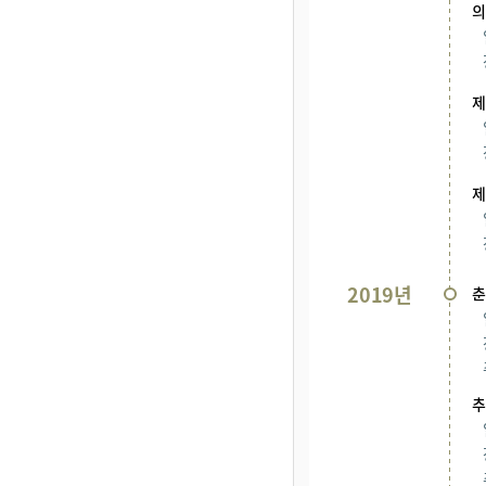
의
제
제
2019년
춘
추