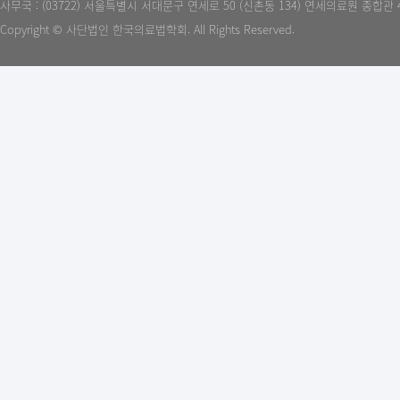
사무국 : (03722) 서울특별시 서대문구 연세로 50 (신촌동 134) 연세의료원 종합관 
Copyright © 사단법인 한국의료법학회. All Rights Reserved.